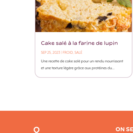
Cake salé à la farine de lupin
SEP 25, 2023
|
FROID
,
SALÉ
Une recette de cake salé pour un rendu nourrissant
et une texture légère grâce aux protéines du...
ON SE