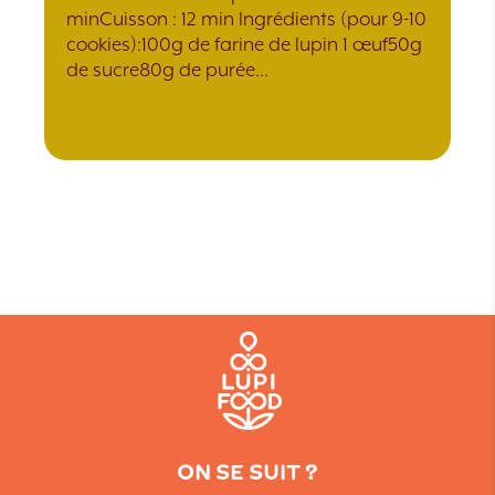
minCuisson : 12 min Ingrédients (pour 9-10
cookies):100g de farine de lupin 1 œuf50g
de sucre80g de purée…
ON SE SUIT ?